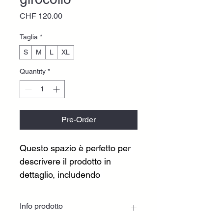
Price
CHF 120.00
Taglia
*
S
M
L
XL
Quantity
*
Pre-Order
Questo spazio è perfetto per 
descrivere il prodotto in 
dettaglio, includendo 
informazioni su taglie, 
materiali e istruzioni per la 
Info prodotto
cura e la pulizia.