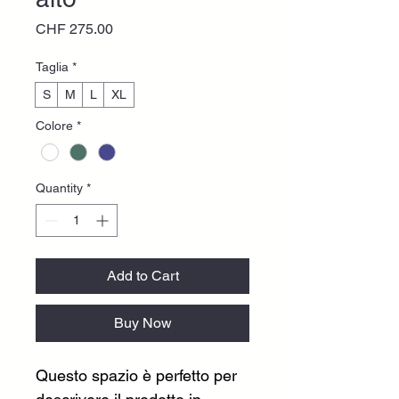
Price
CHF 275.00
Taglia
*
S
M
L
XL
Colore
*
Quantity
*
Add to Cart
Buy Now
Questo spazio è perfetto per 