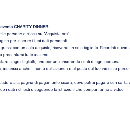
o
r l'evento CHARITY DINNER:
delle persone e clicca su "Acquista ora".
gina per inserire i tuoi dati personali.
ressi con un solo acquisto, riceverai un solo biglietto. Ricordati quindi
o presentarsi tutte insieme.
tare singoli biglietti, uno per uno, inserendo i dati di ogni persona.
 inserisci anche il nome dell'azienda e al posto del tuo indirizzo personal
cedere alla pagina di pagamento sicura, dove potrai pagare con carta di 
o i dati richiesti e seguendo le istruzioni che compariranno a video.