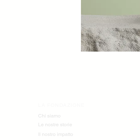
LA FONDAZIONE
Chi siamo
Le nostre storie
Il nostro impatto