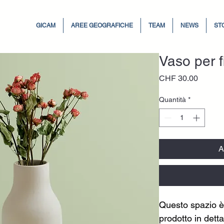
GICAM
AREE GEOGRAFICHE
TEAM
NEWS
ST
Vaso per f
Prezzo
CHF 30.00
Quantità
*
A
Questo spazio è 
prodotto in dett